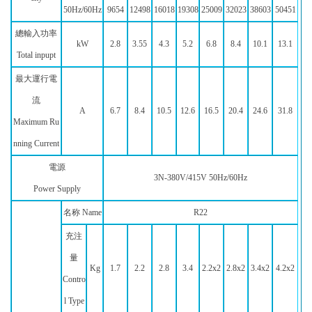
50Hz/60Hz
9654
12498
16018
19308
25009
32023
38603
50451
總輸入功率
kW
2.8
3.55
4.3
5.2
6.8
8.4
10.1
13.1
Total inpupt
最大運行電
流
A
6.7
8.4
10.5
12.6
16.5
20.4
24.6
31.8
Maximum Ru
nning Current
電源
3N-380V/415V 50Hz/60Hz
Power Supply
名称 Name
R22
充注
量
Kg
1.7
2.2
2.8
3.4
2.2x2
2.8x2
3.4x2
4.2x2
Contro
l Type