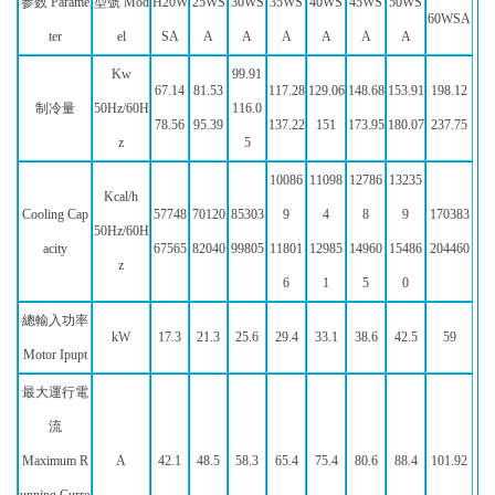
参数 Parame
型號 Mod
H20W
25WS
30WS
35WS
40WS
45WS
50WS
60WSA
ter
el
SA
A
A
A
A
A
A
Kw
99.91
67.14
81.53
117.28
129.06
148.68
153.91
198.12
制冷量
50Hz/60H
116.0
78.56
95.39
137.22
151
173.95
180.07
237.75
z
5
10086
11098
12786
13235
Kcal/h
Cooling Cap
57748
70120
85303
9
4
8
9
170383
50Hz/60H
acity
67565
82040
99805
11801
12985
14960
15486
204460
z
6
1
5
0
總輸入功率
kW
17.3
21.3
25.6
29.4
33.1
38.6
42.5
59
Motor Ipupt
最大運行電
流
Maximum R
A
42.1
48.5
58.3
65.4
75.4
80.6
88.4
101.92