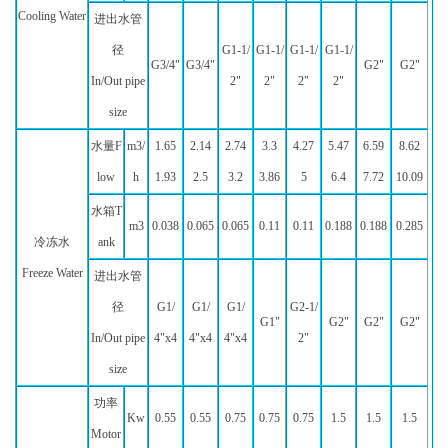
Cooling Water
进出水管
径
G1-1/
G1-1/
G1-1/
G1-1/
G3/4"
G3/4"
G2"
G2"
In/Out pipe
2"
2"
2"
2"
size
水量F
m3/
1.65
2.14
2.74
3.3
4.27
5.47
6.59
8.62
low
h
1.93
2.5
3.2
3.86
5
6.4
7.72
10.09
水箱T
m3
0.038
0.065
0.065
0.11
0.11
0.188
0.188
0.285
冷冻水
ank
Freeze Water
进出水管
径
G1/
G1/
G1/
G2-1/
G1"
G2"
G2"
G2"
In/Out pipe
4"x4
4"x4
4"x4
2"
size
功率
Kw
0.55
0.55
0.75
0.75
0.75
1.5
1.5
1.5
Motor