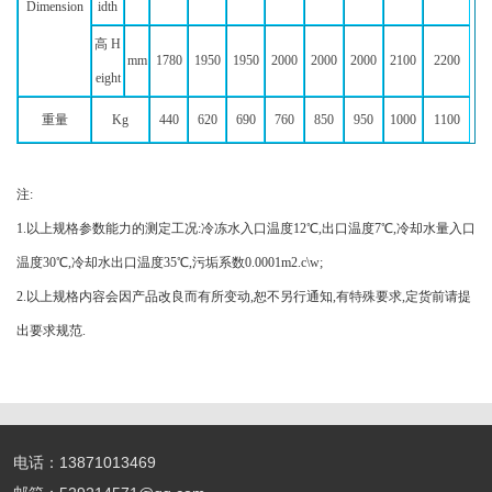
Dimension
idth
高 H
mm
1780
1950
1950
2000
2000
2000
2100
2200
eight
重量
Kg
440
620
690
760
850
950
1000
1100
注:
1.
以上规格参数能力的测定工况:冷冻水入口温度12℃,出口温度7℃,冷却水量入口
温度30℃,冷却水出口温度35℃,污垢系数0.0001m2.c\w;
2.
以上规格内容会因产品改良而有所变动,恕不另行通知,有特殊要求,定货前请提
出要求规范.
电话：13871013469