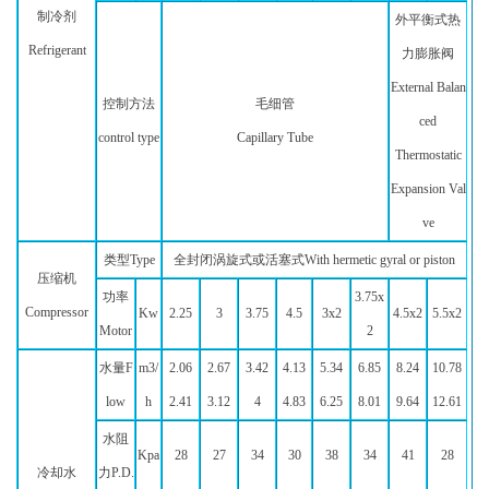
制冷剂
外平衡式热
Refrigerant
力膨胀阀
External Balan
控制方法
毛细管
ced
control type
Capillary Tube
Thermostatic
Expansion Val
ve
类型Type
全封闭涡旋式或活塞式With hermetic gyral or piston
压缩机
功率
3.75x
Compressor
Kw
2.25
3
3.75
4.5
3x2
4.5x2
5.5x2
Motor
2
水量F
m3/
2.06
2.67
3.42
4.13
5.34
6.85
8.24
10.78
low
h
2.41
3.12
4
4.83
6.25
8.01
9.64
12.61
水阻
Kpa
28
27
34
30
38
34
41
28
冷却水
力P.D.