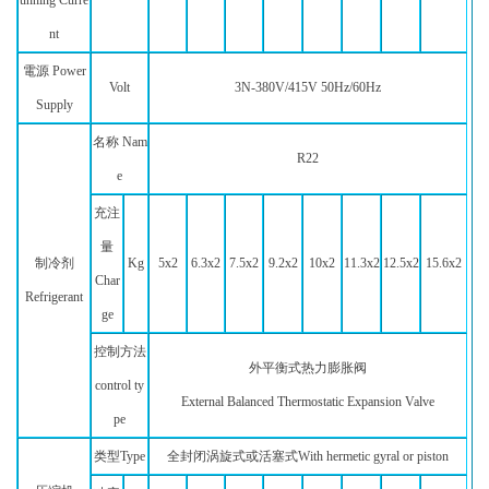
unning Curre
nt
電源 Power
Volt
3N-380V/415V 50Hz/60Hz
Supply
名称 Nam
R22
e
充注
量
制冷剂
Kg
5x2
6.3x2
7.5x2
9.2x2
10x2
11.3x2
12.5x2
15.6x2
Char
Refrigerant
ge
控制方法
外平衡式热力膨胀阀
control ty
External Balanced Thermostatic Expansion Valve
pe
类型Type
全封闭涡旋式或活塞式With hermetic gyral or piston