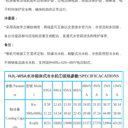
*
机身备有压缩机延时启动保护器，过电流继电器，高低压保护器，熔断塞，电
子时间保护安全阀，确保机组的正常运行。
冷凝器：
*
采用高效率之螺纹钢管，两端盖可互换以交更接水管方向，水管流程多回路，
各台冷凝器都与压缩机容量互相配合，直通式水管易清洗和维护保养。
备注：
*
整机可根据工艺需求定制，防爆冷水机，耐酸式冷水机，冷热双用型冷水机，
不锈钢食品级冷水机，支持国外60Hz-420v-480V电压制式。
HJL-WSA
水冷箱体式冷水机①規格參數/SPECIFICACATIONS
参数 Paramet
型號 Mode
08WS
0WS
2WS
15WS
03SA
04SA
05SA
06SA
er
l
A
A
A
A
Kw
9.59
12.43
15.91
19.18
24.85
31.83
38.37
50.14
制冷量
50Hz/60Hz
11.22
14.54
18.62
22.45
29.08
37.24
44.89
58.66
Cooling Capa
Kcal/h
8251
10682
13690
16503
21375
27370
32994
43120
city