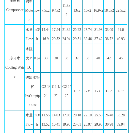
压缩机
功率
11.3x
Compressor
Moto
Kw
7.5x2
9.4x2
13x2
15x2
16.9x2
18.8x2
22.5x2
2
r
水量
m3/
14.44
17.54
21.32
25.22
27.74
31.98
33.09
41.6
Flow
h
16.9
20.52
24.94
29.51
32.46
37.42
38.72
49.93
水阻
冷却水
力P.
Kpa
38
30
36
37
35
40
42
45
Cooling Wate
D.
r
进出水管
径
G2-1/
G2-1/
G2-1/
G3"
G3"
G3"
G3"
G3"
In/Out pip
2"
2"
2"
e size
水量
m3/
11.55
14.03
17.06
20.18
22.19
25.58
26.48
33.28
Flow
h
13.52
16.41
19.96
23.61
25.97
29.93
30.98
39.94