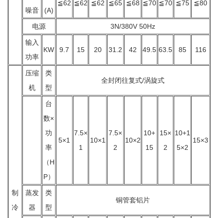
≦62
≦62
≦62
≦65
≦68
≦70
≦70
≦75
≦80
噪音
(A)
电源
3N/380V 50Hz
输入
KW
9.7
15
20
31.2
42
49.5
63.5
85
116
功率
压缩
类
全封闭往复式/涡旋式
机
型
台
数×
功
7.5×
7.5×
10+
15×
10+1
5×1
10×1
10×2
15×3
率
1
2
15
2
5×2
（H
P）
制
蒸发
类
铜管套铝片
冷
器
型