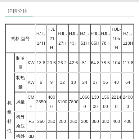
详情介绍
HJL
HJL-
HJL-
HJL-
HJL-
HJL-
HJL-
HJL-
HJL-
规格 型号
-21
105
14H
27H
43H
51H
65H
78H
118H
H
H
制冷
KW
13.6
20.6
26.2
42.6
51
64.8
78.5
104
117.8
量
制热
KW
6
9
12
18
24
27
36
48
64
量
CM
400
1060
130
156
2214
2400
风量
2350
5100
7800
机
H
0
0
00
00
0
0
组
机外
特
Pa
250
250
250
260
300
350
380
400
400
余压
性
机外
dB