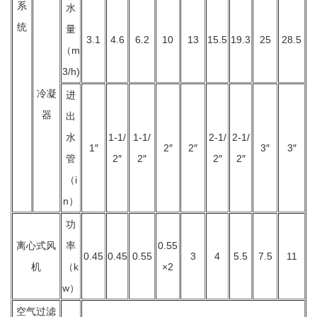
系
水
统
量
3.1
4.6
6.2
10
13
15.5
19.3
25
28.5
（m
3/h)
冷凝
进
器
出
水
1-1/
1-1/
2-1/
2-1/
1″
2″
2″
3″
3″
管
2″
2″
2″
2″
（i
n）
功
离心式风
率
0.55
0.45
0.45
0.55
3
4
5.5
7.5
11
机
（k
×2
w）
空气过滤