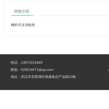
详情介绍
螺杆式冷冻机组
电话：13871013469
邮箱：529214571@qq.com
地址：武汉市东西湖区德晟食品产业园10栋