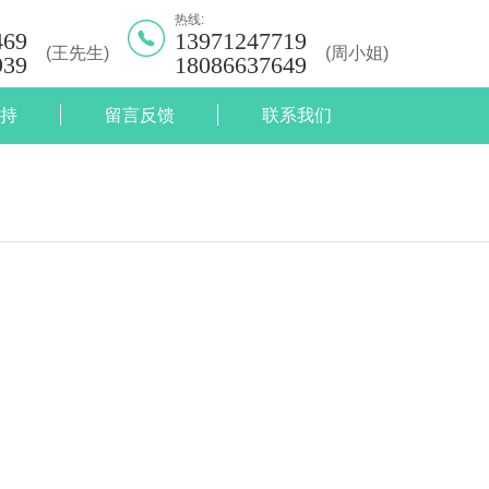
热线:
469
13971247719
(王先生)
(周小姐)
939
18086637649
持
留言反馈
联系我们